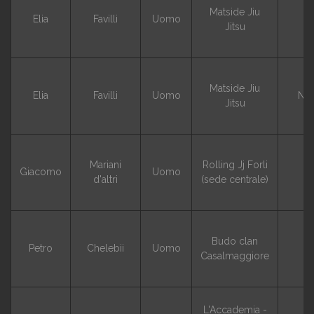
Matside Jiu
Elia
Favilli
Uomo
G
Jitsu
Matside Jiu
Elia
Favilli
Uomo
NO
Jitsu
Mariani
Rolling Jj Forli
Giacomo
Uomo
G
d'altri
(sede centrale)
Budo clan
Petro
Chelebii
Uomo
G
Casalmaggiore
L'Accademia -