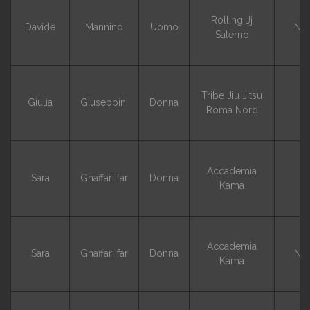
Rolling Jj
Davide
Mannino
Uomo
NO
Salerno
Tribe Jiu Jitsu
Giulia
Giuseppini
Donna
G
Roma Nord
Accademia
Sara
Ghaffari far
Donna
G
Kama
Accademia
Sara
Ghaffari far
Donna
NO
Kama