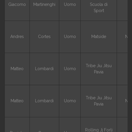
Giacomo
Martinenghi
Uomo
Scuola di
G
Sport
Andres
Cortes
Uomo
Matside
NO
Tribe Jiu Jitsu
Matteo
Lombardi
Uomo
G
Pavia
Tribe Jiu Jitsu
Matteo
Lombardi
Uomo
NO
Pavia
Rolling Jj Forli