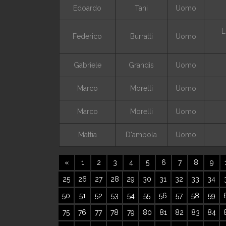
Edoardo
Tani
Uomo
L
Federico
Burratti
Uomo
Gabriele
Grandis
Uomo
Marco
Morelli
Uomo
Marco
Morelli
Uomo
Mattia
D'ambola
Uomo
Previous
«
1
2
3
4
5
6
7
8
9
25
26
27
28
29
30
31
32
33
34
50
51
52
53
54
55
56
57
58
59
75
76
77
78
79
80
81
82
83
84