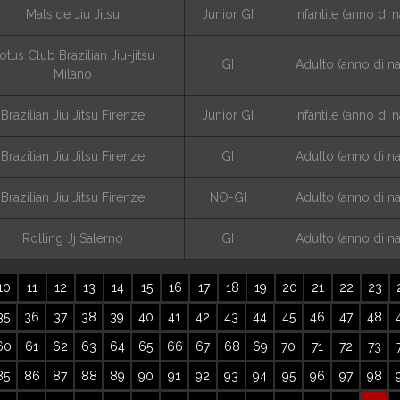
Matside Jiu Jitsu
Junior GI
Infantile (anno di 
otus Club Brazilian Jiu-jitsu
GI
Adulto (anno di n
Milano
Brazilian Jiu Jitsu Firenze
Junior GI
Infantile (anno di 
Brazilian Jiu Jitsu Firenze
GI
Adulto (anno di n
Brazilian Jiu Jitsu Firenze
NO-GI
Adulto (anno di n
Rolling Jj Salerno
GI
Adulto (anno di n
10
11
12
13
14
15
16
17
18
19
20
21
22
23
35
36
37
38
39
40
41
42
43
44
45
46
47
48
60
61
62
63
64
65
66
67
68
69
70
71
72
73
85
86
87
88
89
90
91
92
93
94
95
96
97
98