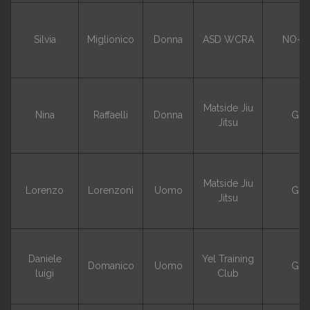
Silvia
Miglionico
Donna
ASD WCRA
NO-G
Matside Jiu
Nina
Raffaelli
Donna
GI
Jitsu
Matside Jiu
Lorenzo
Lorenzoni
Uomo
GI
Jitsu
Daniele
Yel Training
Domanico
Uomo
GI
luigi
Club