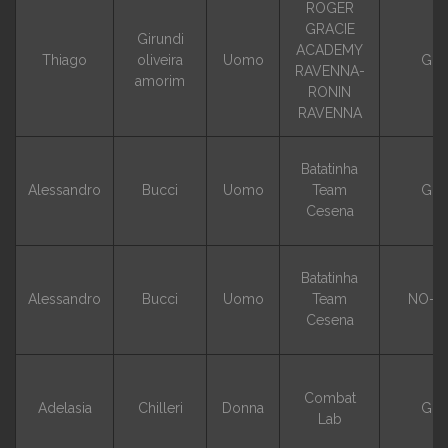
ROGER
GRACIE
Girundi
ACADEMY
Thiago
oliveira
Uomo
GI
RAVENNA-
amorim
RONIN
RAVENNA
Batatinha
Alessandro
Bucci
Uomo
Team
GI
Cesena
Batatinha
Alessandro
Bucci
Uomo
Team
NO-G
Cesena
Combat
Adelasia
Chilleri
Donna
GI
Lab