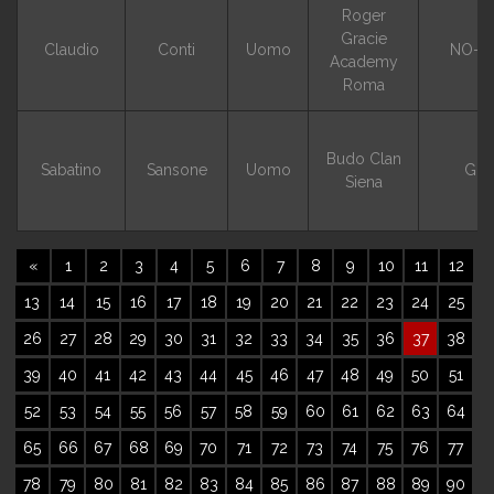
Roger
Gracie
Claudio
Conti
Uomo
NO-G
Academy
Roma
Budo Clan
Sabatino
Sansone
Uomo
GI
Siena
Previous
«
1
2
3
4
5
6
7
8
9
10
11
12
13
14
15
16
17
18
19
20
21
22
23
24
25
26
27
28
29
30
31
32
33
34
35
36
37
38
39
40
41
42
43
44
45
46
47
48
49
50
51
52
53
54
55
56
57
58
59
60
61
62
63
64
65
66
67
68
69
70
71
72
73
74
75
76
77
78
79
80
81
82
83
84
85
86
87
88
89
90