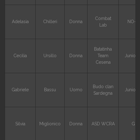
Combat
Adelasia
Chilleri
Donna
NO-G
Lab
Batatinha
Cecilia
Ursillo
Donna
Team
Junior 
Cesena
Budo clan
Gabriele
Bassu
Uomo
Junior 
Sardegna
Silvia
Miglionico
Donna
ASD WCRA
GI