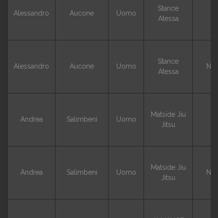
Stance
Alessandro
Aucone
Uomo
G
Atessa
Stance
Alessandro
Aucone
Uomo
NO
Atessa
Matside Jiu
Andrea
Salimbeni
Uomo
G
Jitsu
Matside Jiu
Andrea
Salimbeni
Uomo
NO
Jitsu