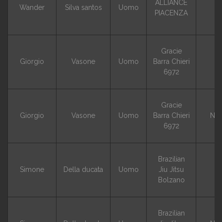
ALLIANCE
Wander
Silva santos
Uomo
G
PIACENZA
Gracie
Giorgio
Vasone
Uomo
Barra Chieri
G
6972
Gracie
Giorgio
Vasone
Uomo
Barra Chieri
NO
6972
Brazilian
Simone
Della ducata
Uomo
Jiu Jitsu
G
Bolzano
Brazilian