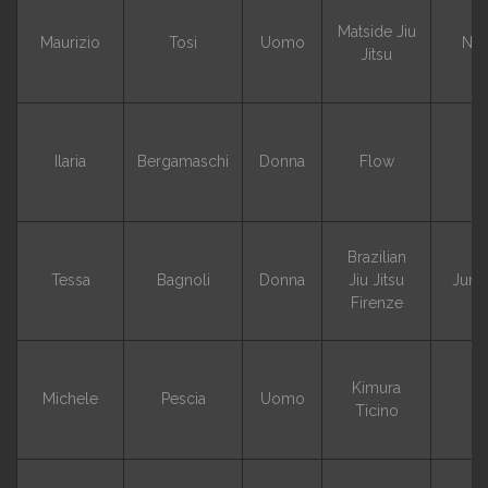
Matside Jiu
Maurizio
Tosi
Uomo
NO
Jitsu
Ilaria
Bergamaschi
Donna
Flow
G
Brazilian
Tessa
Bagnoli
Donna
Jiu Jitsu
Junio
Firenze
Kimura
Michele
Pescia
Uomo
G
Ticino