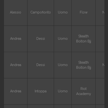
Alessio
Campofiorito
Uomo
Flow
NO
Stealth
Andrea
Dessi
Uomo
G
Bolton Bjj
Stealth
Andrea
Dessi
Uomo
NO
Bolton Bjj
Riot
Andrea
Intoppa
Uomo
G
Academy